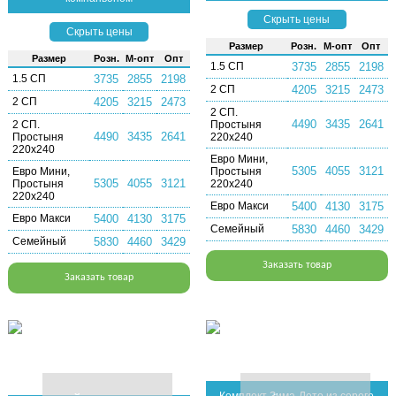
Скрыть цены
Скрыть цены
Раз­мер
Розн.
М-опт
Опт
Раз­мер
Розн.
М-опт
Опт
1.5 СП
3735
2855
2198
1.5 СП
3735
2855
2198
2 СП
4205
3215
2473
2 СП
4205
3215
2473
2 СП.
4490
3435
2641
2 СП.
Простыня
4490
3435
2641
Простыня
220х240
220х240
Евро Мини,
5305
4055
3121
Евро Мини,
Простыня
5305
4055
3121
Простыня
220х240
220х240
Евро Макси
5400
4130
3175
Евро Макси
5400
4130
3175
Семейный
5830
4460
3429
Семейный
5830
4460
3429
Заказать товар
Заказать товар