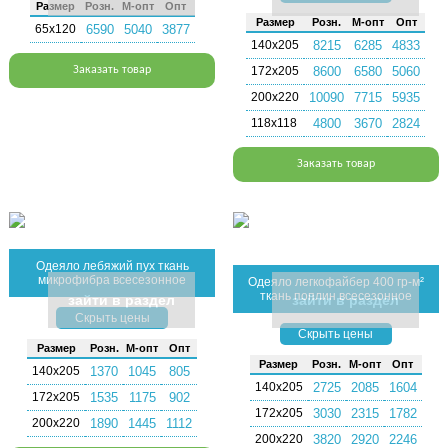
Раз­мер
Розн.
М-опт
Опт
Раз­мер
Розн.
М-опт
Опт
65х120
6590
5040
3877
140х205
8215
6285
4833
Заказать товар
172х205
8600
6580
5060
200х220
10090
7715
5935
118х118
4800
3670
2824
Заказать товар
Одеяло лебяжий пух ткань
микрофибра всесезонное
Одеяло легкофайбер 400 гр-м²
ткань поплин всесезонное
зайти в раздел
зайти в раздел
Скрыть цены
Скрыть цены
Раз­мер
Розн.
М-опт
Опт
Раз­мер
Розн.
М-опт
Опт
140х205
1370
1045
805
140х205
2725
2085
1604
172х205
1535
1175
902
172х205
3030
2315
1782
200х220
1890
1445
1112
200х220
3820
2920
2246