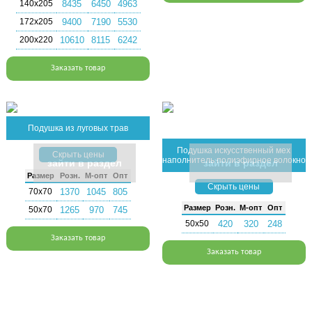
140х205
8435
6450
4963
172х205
9400
7190
5530
200х220
10610
8115
6242
Заказать товар
Подушка из луговых трав
Подушка искусственный мех
Скрыть цены
наполнитель полиэфирное волокно
зайти в раздел
зайти в раздел
Раз­мер
Розн.
М-опт
Опт
Скрыть цены
70х70
1370
1045
805
Раз­мер
Розн.
М-опт
Опт
50х70
1265
970
745
50х50
420
320
248
Заказать товар
Заказать товар