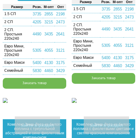
Раз­мер
Розн.
М-опт
Опт
Раз­мер
Розн.
М-опт
Опт
1.5 СП
3735
2855
2198
1.5 СП
3735
2855
2198
2 СП
4205
3215
2473
2 СП
4205
3215
2473
2 СП.
4490
3435
2641
Простыня
2 СП.
220х240
4490
3435
2641
Простыня
220х240
Евро Мини,
5305
4055
3121
Простыня
Евро Мини,
220х240
5305
4055
3121
Простыня
220х240
Евро Макси
5400
4130
3175
Евро Макси
5400
4130
3175
Семейный
5830
4460
3429
Семейный
5830
4460
3429
Заказать товар
Заказать товар
Комплект Зима-Лето из белого
Комплект Зима-Лето из белого
зайти в раздел
зайти в раздел
поплина с треугольной
поплина с фиолетвыми цветами и
абстракцией и сине-фиолетовым
светло-красным компаньоном
компаньоном