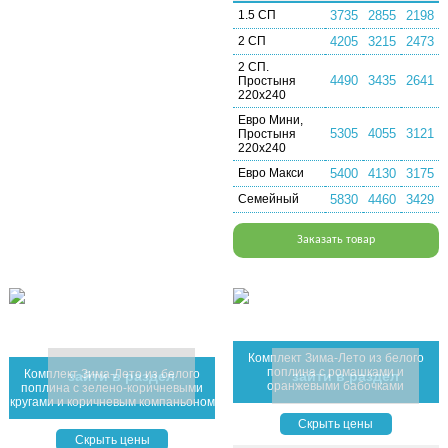
1.5 СП
3735
2855
2198
2 СП
4205
3215
2473
2 СП.
4490
3435
2641
Простыня
220х240
Евро Мини,
5305
4055
3121
Простыня
220х240
Евро Макси
5400
4130
3175
Семейный
5830
4460
3429
Заказать товар
Комплект Зима-Лето из белого
поплина с ромашками и
Комплект Зима-Лето из белого
зайти в раздел
зайти в раздел
оранжевыми бабочками
поплина с зелено-коричневыми
кругами и коричневым компаньоном
Скрыть цены
Скрыть цены