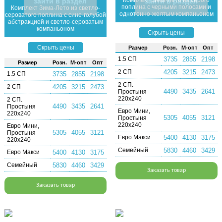
Комплект Зима-Лето из серого
зайти в раздел
зайти в раздел
поплина с черными полосами и
Комплект Зима-Лето из светло-
однотонно-желтым компаньоном
сероватого поплина с сине-голубой
абстракцией и светло-сероватым
компаньоном
Скрыть цены
Скрыть цены
Раз­мер
Розн.
М-опт
Опт
1.5 СП
3735
2855
2198
Раз­мер
Розн.
М-опт
Опт
2 СП
4205
3215
2473
1.5 СП
3735
2855
2198
2 СП.
2 СП
4205
3215
2473
4490
3435
2641
Простыня
220х240
2 СП.
4490
3435
2641
Простыня
Евро Мини,
220х240
5305
4055
3121
Простыня
220х240
Евро Мини,
5305
4055
3121
Простыня
Евро Макси
5400
4130
3175
220х240
Семейный
5830
4460
3429
Евро Макси
5400
4130
3175
Семейный
5830
4460
3429
Заказать товар
Заказать товар