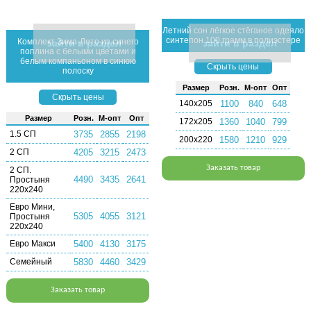
Летний сон лёгкое стёганое одеяло
синтепон 100 грамм в полиэстере
Комплект Зима-Лето из синего
зайти в раздел
зайти в раздел
поплина с белыми цветами и
белым компаньоном в синюю
Скрыть цены
полоску
Раз­мер
Розн.
М-опт
Опт
Скрыть цены
140х205
1100
840
648
Раз­мер
Розн.
М-опт
Опт
172х205
1360
1040
799
1.5 СП
3735
2855
2198
200х220
1580
1210
929
2 СП
4205
3215
2473
Заказать товар
2 СП.
4490
3435
2641
Простыня
220х240
Евро Мини,
5305
4055
3121
Простыня
220х240
Евро Макси
5400
4130
3175
Семейный
5830
4460
3429
Заказать товар