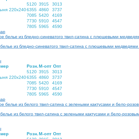
5120
3915
3013
тыня 220х240
6355
4860
3737
7085
5420
4169
7730
5910
4547
7805
5965
4590
вар
 белье из бледно-синеватого твил-сатина с плюшевыми медведями
ы
­мер
Розн.
М-опт
Опт
5120
3915
3013
тыня 220х240
6355
4860
3737
7085
5420
4169
7730
5910
4547
7805
5965
4590
вар
белье из белого твил-сатина с зелеными кактусами и бело-розов
ы
­мер
Розн.
М-опт
Опт