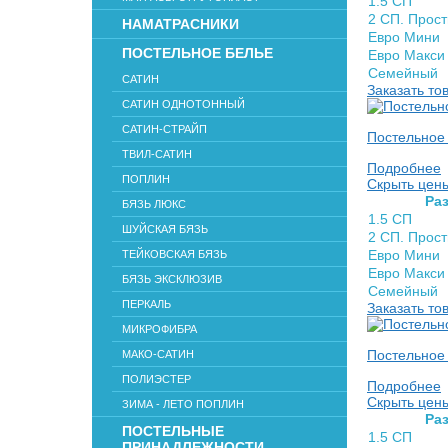
1.5 СП
2 СП. Прос
НАМАТРАСНИКИ
Евро Мини
ПОСТЕЛЬНОЕ БЕЛЬЕ
Евро Макси
Семейный
САТИН
Заказать то
САТИН ОДНОТОННЫЙ
САТИН-СТРАЙП
Постельное
ТВИЛ-САТИН
Подробнее
ПОПЛИН
Скрыть цен
Раз
БЯЗЬ ЛЮКС
1.5 СП
ШУЙСКАЯ БЯЗЬ
2 СП. Прос
Евро Мини
ТЕЙКОВСКАЯ БЯЗЬ
Евро Макси
БЯЗЬ ЭКСКЛЮЗИВ
Семейный
ПЕРКАЛЬ
Заказать то
МИКРОФИБРА
Постельное 
МАКО-САТИН
ПОЛИЭСТЕР
Подробнее
Скрыть цен
ЗИМА - ЛЕТО ПОПЛИН
Раз
ПОСТЕЛЬНЫЕ
1.5 СП
ПРИНАДЛЕЖНОСТИ