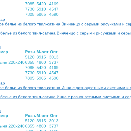
7085
5420
4169
7730
5910
4547
7805
5965
4590
вар
белье из белого твил-сатина Винченцо с серыми рисунками и сер
ы
­мер
Розн.
М-опт
Опт
5120
3915
3013
тыня 220х240
6355
4860
3737
7085
5420
4169
7730
5910
4547
7805
5965
4590
вар
белье из белого твил-сатина Инна с разноцветными листьями и с
ы
­мер
Розн.
М-опт
Опт
5120
3915
3013
тыня 220х240
6355
4860
3737