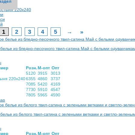
аздел
аздел
аздел
аздел
аздел
аздел
аздел
аздел
аздел
аздел
аздел
аздел
аздел
аздел
аздел
аздел
аздел
аздел
аздел
аздел
аздел
аздел
аздел
аздел
остыня 220х240
ни
кси
ый
1
2
3
4
5
→
»
 белье из бледно-песочного твил-сатина Май с белыми одуванчик
ы
­мер
Розн.
М-опт
Опт
5120
3915
3013
тыня 220х240
6355
4860
3737
7085
5420
4169
7730
5910
4547
7805
5965
4590
вар
белье из белого твил-сатина с зелеными ветками и светло-зелен
ы
­мер
Розн.
М-опт
Опт