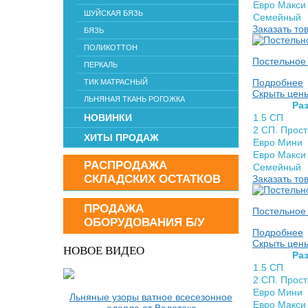
Евро Макси
ШУЙСКАЯ БЯЗЬ
Семейный
Заказать то
БЯЗЬ
ПОЛИКОТТОН
Постельное 
ПЕРКАЛЬ
Подробнее
ТИК МАТРАСНЫЙ
Скрыть цен
ЛЬНЯНАЯ ТКАНЬ РОГОЖКА
Раз
НОВИНКИ
1.5 СП
2 СП. Прос
ХИТЫ ПРОДАЖ
Евро Мини
Евро Макси
РАСПРОДАЖА
Семейный
СКЛАДСКИХ ОСТАТКОВ
Заказать то
ПРОДАЖА
Постельное 
ОБОРУДОВАНИЯ Б/У
Подробнее
Скрыть цен
НОВОЕ ВИДЕО
Раз
1.5 СП
2 СП. Прос
Евро Мини
Льняные узоры ватное всесезонное
Евро Макси