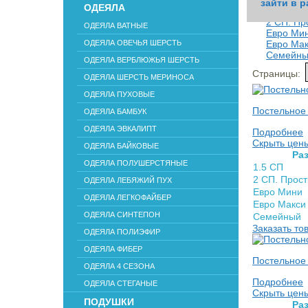
Размер
зайти в р
зайти в р
зайти в р
зайти в р
зайти в р
зайти в р
зайти в р
зайти в р
зайти в р
зайти в р
зайти в р
зайти в р
зайти в р
зайти в р
зайти в р
зайти в р
зайти в р
зайти в р
зайти в р
зайти в р
зайти в р
зайти в р
зайти в р
зайти в р
ОДЕЯЛА
1.5 СП
2 СП. Пр
ОДЕЯЛА ВАТНЫЕ
Евро Ми
ОДЕЯЛА ОВЕЧЬЯ ШЕРСТЬ
Евро Ма
Семейн
ОДЕЯЛА ВЕРБЛЮЖЬЯ ШЕРСТЬ
Страницы:
ОДЕЯЛА ШЕРСТЬ МЕРИНОСА
ОДЕЯЛА ПУХОВЫЕ
Постельное
ОДЕЯЛА БАМБУК
ОДЕЯЛА ЭВКАЛИПТ
Подробнее
Скрыть цен
ОДЕЯЛА БАЙКОВЫЕ
Раз
ОДЕЯЛА ПОЛУШЕРСТЯНЫЕ
1.5 СП
2 СП. Прос
ОДЕЯЛА ЛЕБЯЖИЙ ПУХ
Евро Мини
ОДЕЯЛА ЛЕГКОФАЙБЕР
Евро Макси
ОДЕЯЛА СИНТЕПОН
Семейный
Заказать то
ОДЕЯЛА ПОЛИЭФИР
ОДЕЯЛА ФИБЕР
Постельное 
ОДЕЯЛА 4 СЕЗОНА
Подробнее
ОДЕЯЛА СТЕГАНЫЕ
Скрыть цен
ПОДУШКИ
Раз