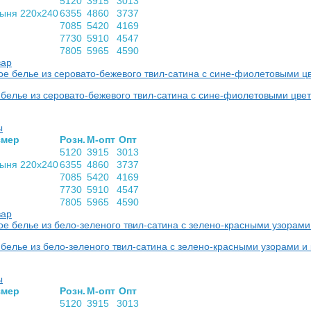
5120
3915
3013
тыня 220х240
6355
4860
3737
7085
5420
4169
7730
5910
4547
7805
5965
4590
вар
 белье из серовато-бежевого твил-сатина с сине-фиолетовыми цв
ы
­мер
Розн.
М-опт
Опт
5120
3915
3013
тыня 220х240
6355
4860
3737
7085
5420
4169
7730
5910
4547
7805
5965
4590
вар
белье из бело-зеленого твил-сатина с зелено-красными узорами 
ы
­мер
Розн.
М-опт
Опт
5120
3915
3013