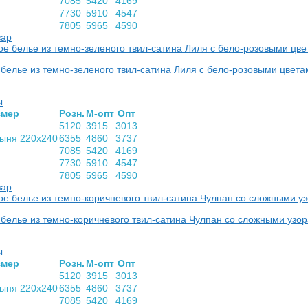
7085
5420
4169
7730
5910
4547
7805
5965
4590
вар
белье из темно-зеленого твил-сатина Лиля с бело-розовыми цвет
ы
­мер
Розн.
М-опт
Опт
5120
3915
3013
тыня 220х240
6355
4860
3737
7085
5420
4169
7730
5910
4547
7805
5965
4590
вар
белье из темно-коричневого твил-сатина Чулпан со сложными узо
ы
­мер
Розн.
М-опт
Опт
5120
3915
3013
тыня 220х240
6355
4860
3737
7085
5420
4169