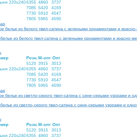
тыня 220х240
6355
4860
3737
7085
5420
4169
7730
5910
4547
7805
5965
4590
вар
белье из белого твил-сатина с зелеными орнаментами и красно-
ы
­мер
Розн.
М-опт
Опт
5120
3915
3013
тыня 220х240
6355
4860
3737
7085
5420
4169
7730
5910
4547
7805
5965
4590
вар
белье из светло-серого твил-сатина с сине-серыми узорами и од
ы
­мер
Розн.
М-опт
Опт
5120
3915
3013
тыня 220х240
6355
4860
3737