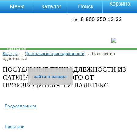
Корзина
Меню
Каталог
Поиск
Уцененные
8-800-250-13-32
Тел:
товары
О компании
Контакты
Прайс-лист
Каталог
Каталог
→
Постельные принадлежности
→
Ткань сатин
Оплата
однотонный
Доставка
Полезная
ПОСТЕЛЬНЫЕ ПРИНАДЛЕЖНОСТИ ИЗ
инфа
САТИНА ОДНОТОННОГО ОТ
зайти в раздел
зайти в раздел
зайти в раздел
Магазины
ПРОИЗВОДИТЕЛЯ ТМ ВАЛЕТЕКС
Отзывы
Видео
Пододеяльники
Простыни