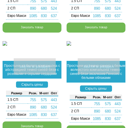
1.5 СП
755
575
443
1.5 СП
755
575
443
2 СП
890
680
524
2 СП
890
680
524
Евро Макси
1085
830
637
Евро Макси
1085
830
637
Заказать товар
Заказать товар
Простыни из белого компаньона с
Простыни из темно-синего с белым
зайти в раздел
зайти в раздел
абстракцией темно-синей бязи с
волнистого компаньона темно-
розовыми и серыми сердцами
синей бязи эксклюзив Генезис с
белыми облаками
Скрыть цены
Скрыть цены
Раз­мер
Розн.
М-опт
Опт
Раз­мер
Розн.
М-опт
Опт
1.5 СП
755
575
443
1.5 СП
755
575
443
2 СП
890
680
524
2 СП
890
680
524
Евро Макси
1085
830
637
Евро Макси
1085
830
637
Заказать товар