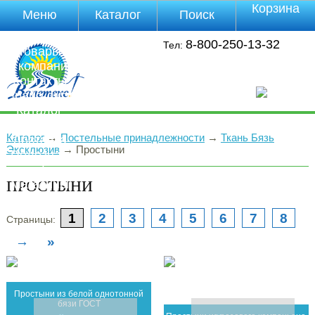
Корзина
Меню
Каталог
Поиск
Уцененные
8-800-250-13-32
Тел:
товары
О компании
Контакты
Прайс-лист
Каталог
Оплата
Каталог
→
Постельные принадлежности
→
Ткань Бязь
Доставка
Эксклюзив
→
Простыни
Полезная
инфа
ПРОСТЫНИ
Магазины
Отзывы
Видео
1
2
3
4
5
6
7
8
Страницы:
→
»
Простыни из белой однотонной
бязи ГОСТ