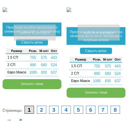
Простыни из бязи эксклюзив со
снежными барсами в зимнем лесу
Простыни из белых ромашек на
зайти в раздел
зайти в раздел
зеленом фоне бязи эксклюзив с
голубым небом
Скрыть цены
Скрыть цены
Раз­мер
Розн.
М-опт
Опт
1.5 СП
755
575
443
Раз­мер
Розн.
М-опт
Опт
2 СП
890
680
524
1.5 СП
755
575
443
Евро Макси
1085
830
637
2 СП
890
680
524
Евро Макси
1085
830
637
Заказать товар
Заказать товар
1
2
3
4
5
6
7
8
Страницы:
→
»