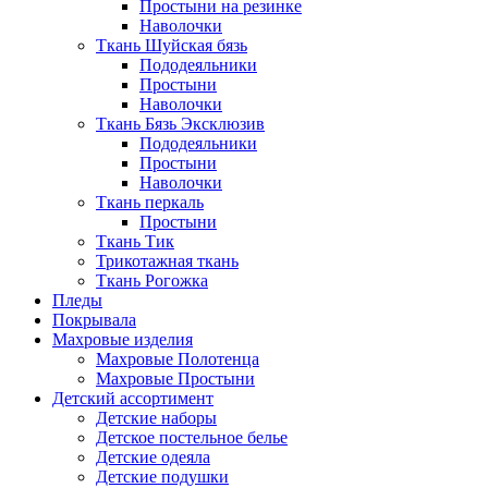
Простыни на резинке
Наволочки
Ткань Шуйская бязь
Пододеяльники
Простыни
Наволочки
Ткань Бязь Эксклюзив
Пододеяльники
Простыни
Наволочки
Ткань перкаль
Простыни
Ткань Тик
Трикотажная ткань
Ткань Рогожка
Пледы
Покрывала
Махровые изделия
Махровые Полотенца
Махровые Простыни
Детский ассортимент
Детские наборы
Детское постельное белье
Детские одеяла
Детские подушки