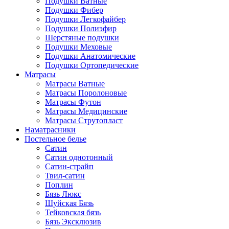
Подушки Ватные
Подушки Фибер
Подушки Легкофайбер
Подушки Полиэфир
Шерстяные подушки
Подушки Меховые
Подушки Анатомические
Подушки Ортопедические
Матрасы
Матрасы Ватные
Матрасы Поролоновые
Матрасы Футон
Матрасы Медицинские
Матрасы Струтопласт
Наматрасники
Постельное белье
Сатин
Сатин однотонный
Сатин-страйп
Твил-сатин
Поплин
Бязь Люкс
Шуйская Бязь
Тейковская бязь
Бязь Эксклюзив