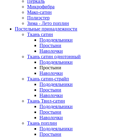
Перкаль
Микрофибра
Мако-сатин
Полиэстер
Зима - Лето поплин
Постельные принадлежности
Ткань сатин
Пододеяльники
Простыни
Наволочки
Ткань сатин однотонный
Пододеяльники
Простыни
Наволочки
Ткань сатин-страйп
Пододеяльники
Простыни
Наволочки
Ткань Твил-сатин
Пододеяльники
Простыни
Наволочки
Ткань поплин
Пододеяльники
Простыни