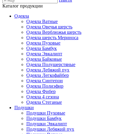
Каталог продукции
Одеяла
Одеяла Ватные
Одеяла Овечья шерсть
Одеяла Верблюжья шерсть
Одеяла шерсть Мериноса
Одеяла Пуховые
Одеяла Бамбук
Одеяла Эвкалипт
Одеяла Байковые
Одеяла Полушерстяные
Одеяла Лебяжий пух
Одеяла Легкофайбер
Одеяла Синтепон
Одеяла Полиэфир
Одеяла Фибер
Одеяла 4 сезона
Одеяла Стеганые
Подушки
Подушки Пуховые
Подушки Бамбук
Подушки Эвкалипт
Подушки Лебяжий пух