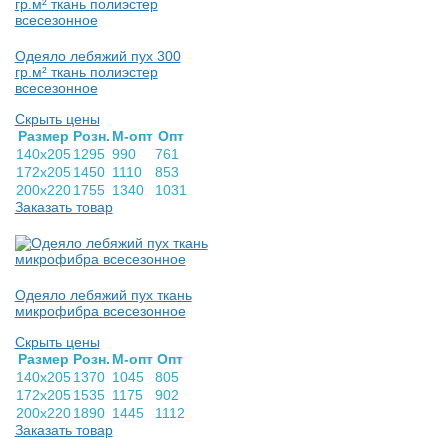
Одеяло лебяжий пух 300
гр.м² ткань полиэстер
всесезонное
Скрыть цены
Раз­мер
Розн.
М-опт
Опт
140х205
1295
990
761
172х205
1450
1110
853
200х220
1755
1340
1031
Заказать товар
Одеяло лебяжий пух ткань
микрофибра всесезонное
Скрыть цены
Раз­мер
Розн.
М-опт
Опт
140х205
1370
1045
805
172х205
1535
1175
902
200х220
1890
1445
1112
Заказать товар