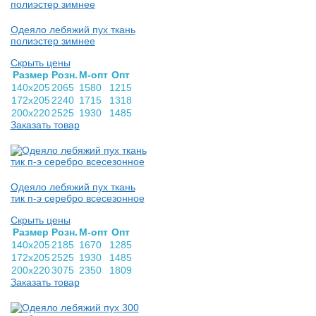
Одеяло лебяжий пух ткань
полиэстер зимнее
Скрыть цены
Раз­мер
Розн.
М-опт
Опт
140х205
2065
1580
1215
172х205
2240
1715
1318
200х220
2525
1930
1485
Заказать товар
Одеяло лебяжий пух ткань
тик п-э серебро всесезонное
Скрыть цены
Раз­мер
Розн.
М-опт
Опт
140х205
2185
1670
1285
172х205
2525
1930
1485
200х220
3075
2350
1809
Заказать товар