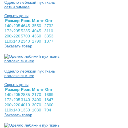
Одеяло лебяжий пух ткань
сатин зимнее
Скрыть цены
Раз­мер
Розн.
М-опт
Опт
140х205
4645
3550
2732
172х205
5285
4045
3110
200х220
5700
4360
3353
110х140
2340
1790
1377
Заказать товар
Одеяло лебяжий пух ткань
поплекс зимнее
Скрыть цены
Раз­мер
Розн.
М-опт
Опт
140х205
2835
2170
1669
172х205
3140
2400
1847
200х220
4010
3070
2360
110х140
1350
1030
794
Заказать товар