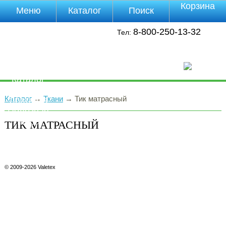
Корзина
Меню
Каталог
Поиск
Уцененные
8-800-250-13-32
Тел:
товары
О компании
Контакты
Прайс-лист
Каталог
Оплата
Каталог
→
Ткани
→
Тик матрасный
Доставка
Полезная
инфа
ТИК МАТРАСНЫЙ
Магазины
Отзывы
Видео
© 2009-2026 Valetex