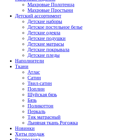
Махровые Полотенца
Махровые Простыни
Детский ассортимент
Детские наборы
Детское постельное белье
Детские одеяла
Детские подушки
Детские матрасы
Детские покрывала
Детские пледы
Наполнители
Ткани
Атлас
Сатин
Твил-сатин
Поплин
Шуйская бязь
Бязь
Поликоттон
Перкаль
Тик матрасный
Льняная ткань Рогожка
Новинки
Хиты продаж
Распродажа