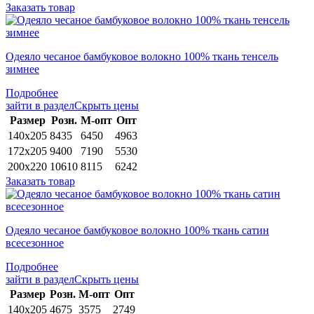
Заказать товар
Одеяло чесаное бамбуковое волокно 100% ткань тенсель
зимнее
Подробнее
зайти в раздел
Скрыть цены
Раз­мер
Розн.
М-опт
Опт
140х205
8435
6450
4963
172х205
9400
7190
5530
200х220
10610
8115
6242
Заказать товар
Одеяло чесаное бамбуковое волокно 100% ткань сатин
всесезонное
Подробнее
зайти в раздел
Скрыть цены
Раз­мер
Розн.
М-опт
Опт
140х205
4675
3575
2749