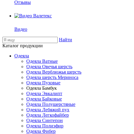
Отзывы
Видео
Найти
Каталог продукции
Одеяла
Одеяла Ватные
Одеяла Овечья шерсть
Одеяла Верблюжья шерсть
Одеяла шерсть Мериноса
Одеяла Пуховые
Одеяла Бамбук
Одеяла Эвкалипт
Одеяла Байковые
Одеяла Полушерстяные
Одеяла Лебяжий пух
Одеяла Легкофайбер
Одеяла Синтепон
Одеяла Полиэфир
Одеяла Фибер