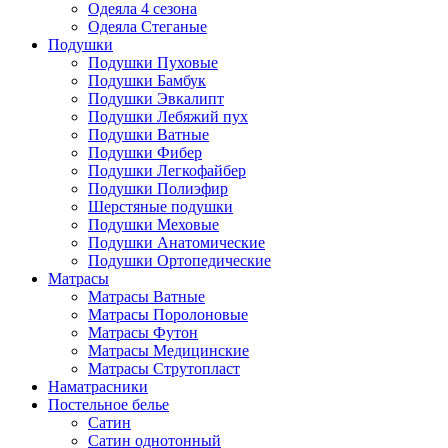
Одеяла 4 сезона
Одеяла Стеганые
Подушки
Подушки Пуховые
Подушки Бамбук
Подушки Эвкалипт
Подушки Лебяжий пух
Подушки Ватные
Подушки Фибер
Подушки Легкофайбер
Подушки Полиэфир
Шерстяные подушки
Подушки Меховые
Подушки Анатомические
Подушки Ортопедические
Матрасы
Матрасы Ватные
Матрасы Поролоновые
Матрасы Футон
Матрасы Медицинские
Матрасы Струтопласт
Наматрасники
Постельное белье
Сатин
Сатин однотонный