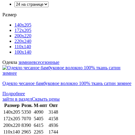
Размер
140х205
172х205
200х220
220х240
110х140
100х140
Одеяла
зимние
всесезонные
Одеяло чесаное бамбуковое волокно 100% ткань сатин зимнее
Подробнее
зайти в раздел
Скрыть цены
Раз­мер
Розн.
М-опт
Опт
140х205
5350
4090
3148
172х205
7070
5405
4158
200х220
8390
6415
4936
110х140
2965
2265
1744