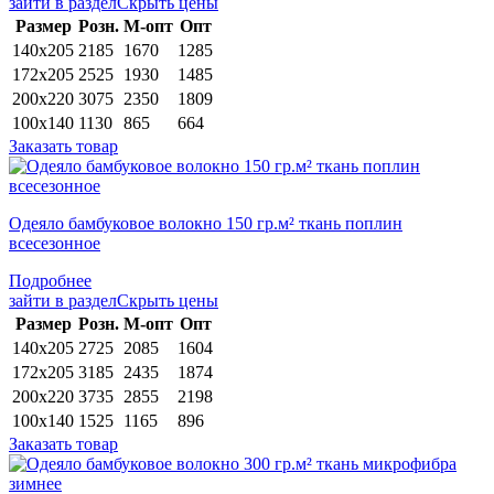
зайти в раздел
Скрыть цены
Раз­мер
Розн.
М-опт
Опт
140х205
2185
1670
1285
172х205
2525
1930
1485
200х220
3075
2350
1809
100х140
1130
865
664
Заказать товар
Одеяло бамбуковое волокно 150 гр.м² ткань поплин
всесезонное
Подробнее
зайти в раздел
Скрыть цены
Раз­мер
Розн.
М-опт
Опт
140х205
2725
2085
1604
172х205
3185
2435
1874
200х220
3735
2855
2198
100х140
1525
1165
896
Заказать товар