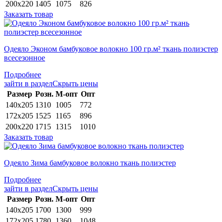
200х220
1405
1075
826
Заказать товар
Одеяло Эконом бамбуковое волокно 100 гр.м² ткань полиэстер
всесезонное
Подробнее
зайти в раздел
Скрыть цены
Раз­мер
Розн.
М-опт
Опт
140х205
1310
1005
772
172х205
1525
1165
896
200х220
1715
1315
1010
Заказать товар
Одеяло Зима бамбуковое волокно ткань полиэстер
Подробнее
зайти в раздел
Скрыть цены
Раз­мер
Розн.
М-опт
Опт
140х205
1700
1300
999
172х205
1780
1360
1048