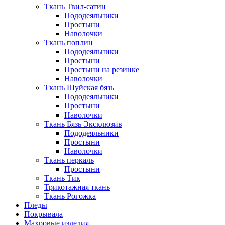
Ткань Твил-сатин
Пододеяльники
Простыни
Наволочки
Ткань поплин
Пододеяльники
Простыни
Простыни на резинке
Наволочки
Ткань Шуйская бязь
Пододеяльники
Простыни
Наволочки
Ткань Бязь Эксклюзив
Пододеяльники
Простыни
Наволочки
Ткань перкаль
Простыни
Ткань Тик
Трикотажная ткань
Ткань Рогожка
Пледы
Покрывала
Махровые изделия