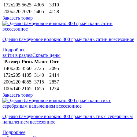
172х205
5625
4305
3310
200х220
7070
5405
4158
Заказать товар
Одеяло бамбуковое волокно 300 гр.м² ткань сатин всесезонное
Подробнее
зайти в раздел
Скрыть цены
Раз­мер
Розн.
М-опт
Опт
140х205
3560
2725
2095
172х205
4105
3140
2414
200х220
4855
3715
2857
100х140
2165
1655
1274
Заказать товар
Одеяло бамбуковое волокно 300 гр.м² ткань тик с серебряным
напылением всесезонное
Подробнее