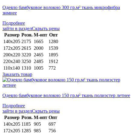
Одеяло бамбуковое волокно 300 гр.м² ткань микрофибра
зимнее
Подробнее
зайти в раздел
Скрыть цены
Раз­мер
Розн.
М-опт
Опт
140х205
2175
1665
1280
172х205
2615
2000
1539
200х220
3220
2465
1895
220х240
3250
2485
1912
110х140
1310
1005
772
Заказать товар
Одеяло бамбуковое волокно 150 гр.м² ткань полиэстер летнее
Подробнее
зайти в раздел
Скрыть цены
Раз­мер
Розн.
М-опт
Опт
140х205
1185
905
697
172х205
1285
985
756