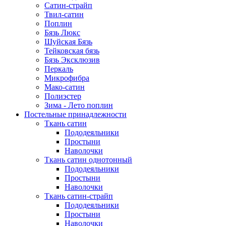
Сатин-страйп
Твил-сатин
Поплин
Бязь Люкс
Шуйская Бязь
Тейковская бязь
Бязь Эксклюзив
Перкаль
Микрофибра
Мако-сатин
Полиэстер
Зима - Лето поплин
Постельные принадлежности
Ткань сатин
Пододеяльники
Простыни
Наволочки
Ткань сатин однотонный
Пододеяльники
Простыни
Наволочки
Ткань сатин-страйп
Пододеяльники
Простыни
Наволочки