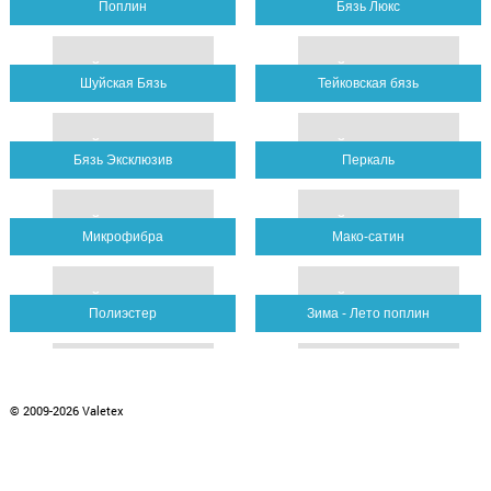
Поплин
Бязь Люкс
зайти в раздел
зайти в раздел
Шуйская Бязь
Тейковская бязь
зайти в раздел
зайти в раздел
Бязь Эксклюзив
Перкаль
зайти в раздел
зайти в раздел
Микрофибра
Мако-сатин
зайти в раздел
зайти в раздел
Полиэстер
Зима - Лето поплин
зайти в раздел
зайти в раздел
© 2009-2026 Valetex