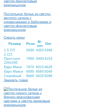
Постельное белье из светло-
желтого сатина с
одуванчиками и бабочками и
светло-фиолетовым
компаньоном
Скрыть цены
М-
Раз­мер
Розн.
Опт
опт
1.5 СП
5690
4350
3348
2 СП.
Простыня
7060
5400
4153
220х240
Евро Мини
7870
6015
4628
Евро Макси
8585
6565
5049
Семейный
8665
6625
5098
Заказать товар