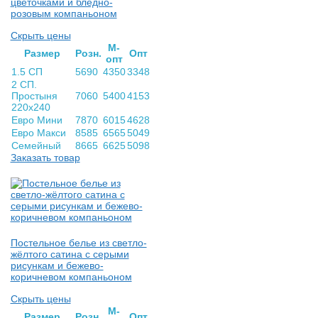
цветочками и бледно-
розовым компаньоном
Скрыть цены
М-
Раз­мер
Розн.
Опт
опт
1.5 СП
5690
4350
3348
2 СП.
Простыня
7060
5400
4153
220х240
Евро Мини
7870
6015
4628
Евро Макси
8585
6565
5049
Семейный
8665
6625
5098
Заказать товар
Постельное белье из светло-
жёлтого сатина с серыми
рисункам и бежево-
коричневом компаньоном
Скрыть цены
М-
Раз­мер
Розн.
Опт