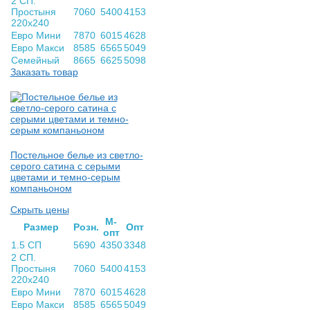
2 СП.
Простыня
7060
5400
4153
220х240
Евро Мини
7870
6015
4628
Евро Макси
8585
6565
5049
Семейный
8665
6625
5098
Заказать товар
Постельное белье из светло-
серого сатина с серыми
цветами и темно-серым
компаньоном
Скрыть цены
М-
Раз­мер
Розн.
Опт
опт
1.5 СП
5690
4350
3348
2 СП.
Простыня
7060
5400
4153
220х240
Евро Мини
7870
6015
4628
Евро Макси
8585
6565
5049