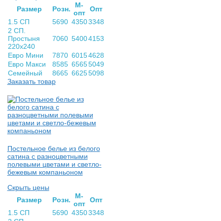
М-
Раз­мер
Розн.
Опт
опт
1.5 СП
5690
4350
3348
2 СП.
Простыня
7060
5400
4153
220х240
Евро Мини
7870
6015
4628
Евро Макси
8585
6565
5049
Семейный
8665
6625
5098
Заказать товар
Постельное белье из белого
сатина с разноцветными
полевыми цветами и светло-
бежевым компаньоном
Скрыть цены
М-
Раз­мер
Розн.
Опт
опт
1.5 СП
5690
4350
3348