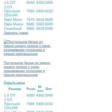
1.5 СП
5690
4350
3348
2 СП.
Простыня
7060
5400
4153
220х240
Евро Мини
7870
6015
4628
Евро Макси
8585
6565
5049
Семейный
8665
6625
5098
Заказать товар
Постельное белье из темно-
синего сатина с сине-
оранжевыми полосами и
серым компаньоном
Скрыть цены
М-
Раз­мер
Розн.
Опт
опт
1.5 СП
5690
4350
3348
2 СП.
Простыня
7060
5400
4153
220х240