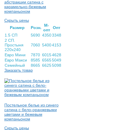
абстракции сатина с
карамельно-бежевым
компаньоном
Скрыть цены
М-
Раз­мер
Розн.
Опт
опт
1.5 СП
5690
4350
3348
2 СП.
Простыня
7060
5400
4153
220х240
Евро Мини
7870
6015
4628
Евро Макси
8585
6565
5049
Семейный
8665
6625
5098
Заказать товар
Постельное белье из синего
сатина с бело-оранжевыми
цветами и бежевым
компаньоном
Скрыть цены