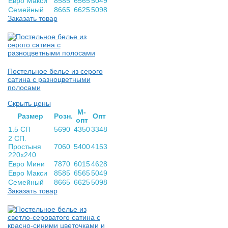
Евро Макси
8585
6565
5049
Семейный
8665
6625
5098
Заказать товар
Постельное белье из серого
сатина с разноцветными
полосами
Скрыть цены
М-
Раз­мер
Розн.
Опт
опт
1.5 СП
5690
4350
3348
2 СП.
Простыня
7060
5400
4153
220х240
Евро Мини
7870
6015
4628
Евро Макси
8585
6565
5049
Семейный
8665
6625
5098
Заказать товар