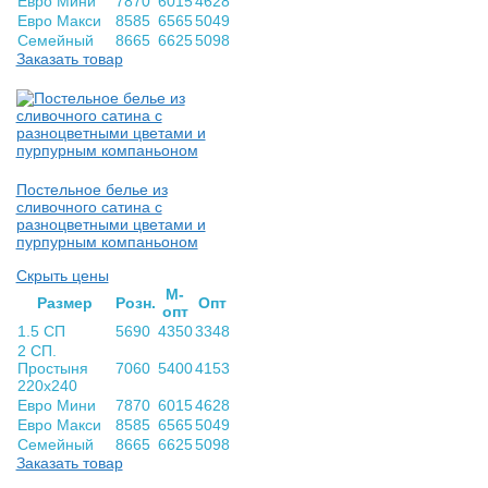
Евро Мини
7870
6015
4628
Евро Макси
8585
6565
5049
Семейный
8665
6625
5098
Заказать товар
Постельное белье из
сливочного сатина с
разноцветными цветами и
пурпурным компаньоном
Скрыть цены
М-
Раз­мер
Розн.
Опт
опт
1.5 СП
5690
4350
3348
2 СП.
Простыня
7060
5400
4153
220х240
Евро Мини
7870
6015
4628
Евро Макси
8585
6565
5049
Семейный
8665
6625
5098
Заказать товар