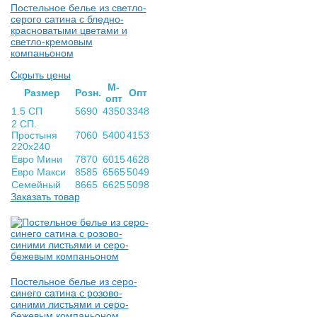
Постельное белье из светло-
серого сатина с бледно-
красноватыми цветами и
светло-кремовым
компаньоном
Скрыть цены
М-
Раз­мер
Розн.
Опт
опт
1.5 СП
5690
4350
3348
2 СП.
Простыня
7060
5400
4153
220х240
Евро Мини
7870
6015
4628
Евро Макси
8585
6565
5049
Семейный
8665
6625
5098
Заказать товар
Постельное белье из серо-
синего сатина с розово-
синими листьями и серо-
бежевым компаньоном