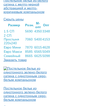
Постельное белье из белого
сатина с желто-черной
абстракцией и желто-
коричневым компаньоном
Скрыть цены
М-
Раз­мер
Розн.
Опт
опт
1.5 СП
5690
4350
3348
2 СП.
Простыня
7060
5400
4153
220х240
Евро Мини
7870
6015
4628
Евро Макси
8585
6565
5049
Семейный
8665
6625
5098
Заказать товар
Постельное белье из
однотонного зелено-белого
сатина с однотонным серо-
белым компаньоном