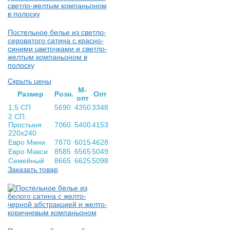
Постельное белье из светло-
сероватого сатина с красно-
синими цветочками и светло-
желтым компаньоном в
полоску
Скрыть цены
М-
Раз­мер
Розн.
Опт
опт
1.5 СП
5690
4350
3348
2 СП.
Простыня
7060
5400
4153
220х240
Евро Мини
7870
6015
4628
Евро Макси
8585
6565
5049
Семейный
8665
6625
5098
Заказать товар