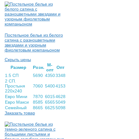
Постельное белье из белого
сатина с разноцветными
звездами и узорным
фиолетовым компаньоном
Скрыть цены
М-
Раз­мер
Розн.
Опт
опт
1.5 СП
5690
4350
3348
2 СП.
Простыня
7060
5400
4153
220х240
Евро Мини
7870
6015
4628
Евро Макси
8585
6565
5049
Семейный
8665
6625
5098
Заказать товар