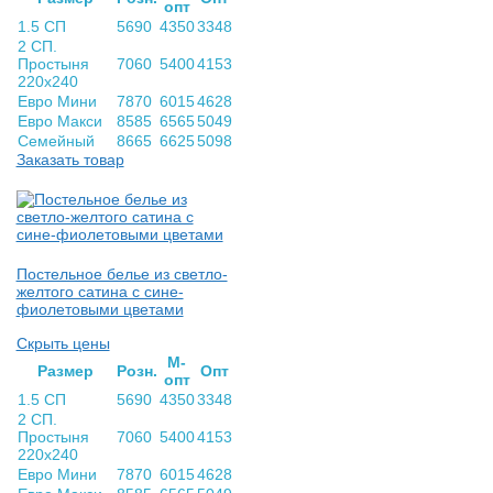
опт
1.5 СП
5690
4350
3348
2 СП.
Простыня
7060
5400
4153
220х240
Евро Мини
7870
6015
4628
Евро Макси
8585
6565
5049
Семейный
8665
6625
5098
Заказать товар
Постельное белье из светло-
желтого сатина с сине-
фиолетовыми цветами
Скрыть цены
М-
Раз­мер
Розн.
Опт
опт
1.5 СП
5690
4350
3348
2 СП.
Простыня
7060
5400
4153
220х240
Евро Мини
7870
6015
4628