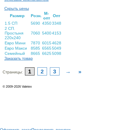
Скрыть цены
М-
Раз­мер
Розн.
Опт
опт
1.5 СП
5690
4350
3348
2 СП.
Простыня
7060
5400
4153
220х240
Евро Мини
7870
6015
4628
Евро Макси
8585
6565
5049
Семейный
8665
6625
5098
Заказать товар
1
2
3
→
»
Страницы:
© 2009-2026 Valetex
Оформить заказ
Продолжить покупки