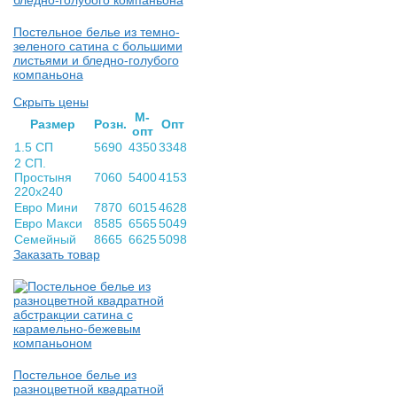
Постельное белье из темно-
зеленого сатина с большими
листьями и бледно-голубого
компаньона
Скрыть цены
М-
Раз­мер
Розн.
Опт
опт
1.5 СП
5690
4350
3348
2 СП.
Простыня
7060
5400
4153
220х240
Евро Мини
7870
6015
4628
Евро Макси
8585
6565
5049
Семейный
8665
6625
5098
Заказать товар
Постельное белье из
разноцветной квадратной