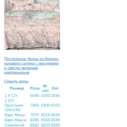
Постельное белье из бледно-
розового сатина с рисунками
и светло-зеленым
компаньоном
Скрыть цены
М-
Раз­мер
Розн.
Опт
опт
1.5 СП
5690
4350
3348
2 СП.
Простыня
7060
5400
4153
220х240
Евро Мини
7870
6015
4628
Евро Макси
8585
6565
5049
Семейный
8665
6625
5098