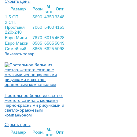
Скрыть цены
М-
Раз­мер
Розн.
Опт
опт
1.5 СП
5690
4350
3348
2 СП.
Простыня
7060
5400
4153
220х240
Евро Мини
7870
6015
4628
Евро Макси
8585
6565
5049
Семейный
8665
6625
5098
Заказать товар
Постельное белье из светло-
желтого сатина с мелкими
черно-красными рисунками и
светло-оранжевым
компаньоном
Скрыть цены
М-
Раз­мер
Розн.
Опт
опт