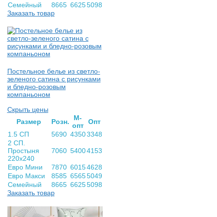
Семейный
8665
6625
5098
Заказать товар
Постельное белье из светло-
зеленого сатина с рисунками
и бледно-розовым
компаньоном
Скрыть цены
М-
Раз­мер
Розн.
Опт
опт
1.5 СП
5690
4350
3348
2 СП.
Простыня
7060
5400
4153
220х240
Евро Мини
7870
6015
4628
Евро Макси
8585
6565
5049
Семейный
8665
6625
5098
Заказать товар