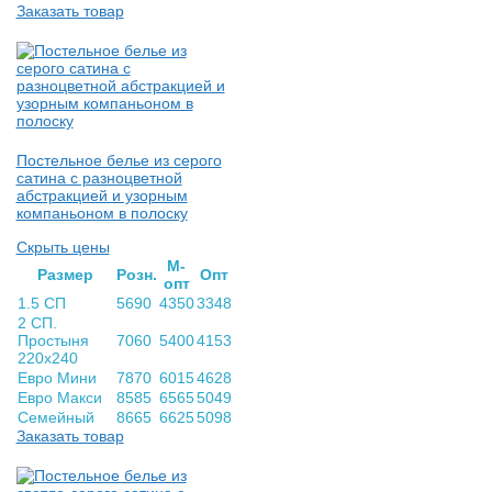
Заказать товар
Постельное белье из серого
сатина с разноцветной
абстракцией и узорным
компаньоном в полоску
Скрыть цены
М-
Раз­мер
Розн.
Опт
опт
1.5 СП
5690
4350
3348
2 СП.
Простыня
7060
5400
4153
220х240
Евро Мини
7870
6015
4628
Евро Макси
8585
6565
5049
Семейный
8665
6625
5098
Заказать товар