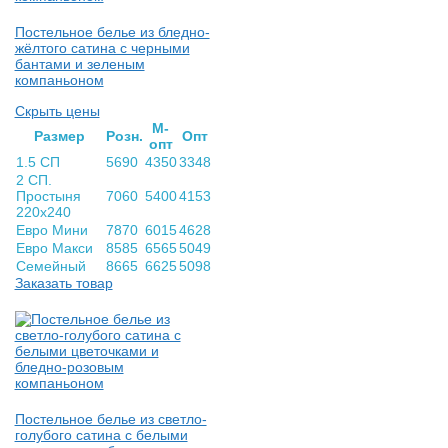
Постельное белье из бледно-
жёлтого сатина с черными
бантами и зеленым
компаньоном
Скрыть цены
М-
Раз­мер
Розн.
Опт
опт
1.5 СП
5690
4350
3348
2 СП.
Простыня
7060
5400
4153
220х240
Евро Мини
7870
6015
4628
Евро Макси
8585
6565
5049
Семейный
8665
6625
5098
Заказать товар
Постельное белье из светло-
голубого сатина с белыми