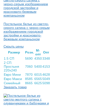
Постельное белье из светло-
серого сатина с черно-серым
изображением городской
застройки и красновато-
бежевым компаньоном
Скрыть цены
М-
Раз­мер
Розн.
Опт
опт
1.5 СП
5690
4350
3348
2 СП.
Простыня
7060
5400
4153
220х240
Евро Мини
7870
6015
4628
Евро Макси
8585
6565
5049
Семейный
8665
6625
5098
Заказать товар