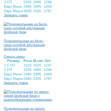
2 СП
2205
1685
1296
Евро Мини
2480
1895
1458
Евро Макси
3040
2325
1787
Заказать товар
Пододеяльники из бело-
сине-голубой абстракции
Шуйской бязи
Скрыть цены
Раз­мер
Розн.
М-опт
Опт
1.5 СП
2120
1620
1247
2 СП
2205
1685
1296
Евро Мини
2480
1895
1458
Евро Макси
3040
2325
1787
Заказать товар
Пододеяльники из черно-