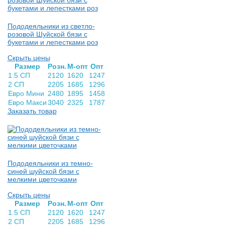
Пододеяльники из светло-
розовой Шуйской бязи с
букетами и лепестками роз
Скрыть цены
Раз­мер
Розн.
М-опт
Опт
1.5 СП
2120
1620
1247
2 СП
2205
1685
1296
Евро Мини
2480
1895
1458
Евро Макси
3040
2325
1787
Заказать товар
Пододеяльники из темно-
синей шуйской бязи с
мелкими цветочками
Скрыть цены
Раз­мер
Розн.
М-опт
Опт
1.5 СП
2120
1620
1247
2 СП
2205
1685
1296