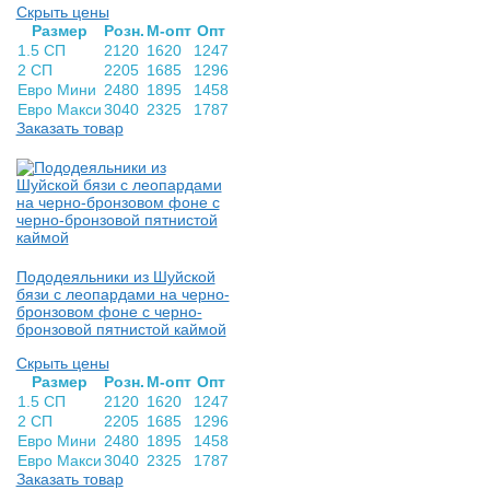
Скрыть цены
Раз­мер
Розн.
М-опт
Опт
1.5 СП
2120
1620
1247
2 СП
2205
1685
1296
Евро Мини
2480
1895
1458
Евро Макси
3040
2325
1787
Заказать товар
Пододеяльники из Шуйской
бязи с леопардами на черно-
бронзовом фоне с черно-
бронзовой пятнистой каймой
Скрыть цены
Раз­мер
Розн.
М-опт
Опт
1.5 СП
2120
1620
1247
2 СП
2205
1685
1296
Евро Мини
2480
1895
1458
Евро Макси
3040
2325
1787
Заказать товар