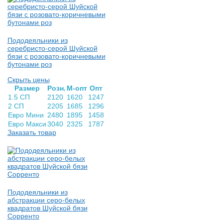
Пододеяльники из
серебристо-серой Шуйской
бязи с розовато-коричневыми
бутонами роз
Скрыть цены
Раз­мер
Розн.
М-опт
Опт
1.5 СП
2120
1620
1247
2 СП
2205
1685
1296
Евро Мини
2480
1895
1458
Евро Макси
3040
2325
1787
Заказать товар
Пододеяльники из
абстракции серо-белых
квадратов Шуйской бязи
Сорренто