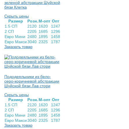
зеленой абстракции Шуйской
бязи Клетка
Скрыть цены
Раз­мер
Розн.
М-опт
Опт
1.5 СП
2120
1620
1247
2 СП
2205
1685
1296
Евро Мини
2480
1895
1458
Евро Макси
3040
2325
1787
Заказать товар
Пододеяльники из бело-
серо-коричневой абстракции
Шуйской бязи Лав стори
Скрыть цены
Раз­мер
Розн.
М-опт
Опт
1.5 СП
2120
1620
1247
2 СП
2205
1685
1296
Евро Мини
2480
1895
1458
Евро Макси
3040
2325
1787
Заказать товар