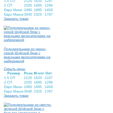
1.5 СП
2120
1620
1247
2 СП
2205
1685
1296
Евро Мини
2480
1895
1458
Евро Макси
3040
2325
1787
Заказать товар
Пододеяльники из черно-
серой Шуйской бязи с
красными велосипедами на
набережной
Скрыть цены
Раз­мер
Розн.
М-опт
Опт
1.5 СП
2120
1620
1247
2 СП
2205
1685
1296
Евро Мини
2480
1895
1458
Евро Макси
3040
2325
1787
Заказать товар