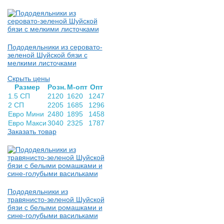
Пододеяльники из серовато-
зеленой Шуйской бязи с
мелкими листочками
Скрыть цены
Раз­мер
Розн.
М-опт
Опт
1.5 СП
2120
1620
1247
2 СП
2205
1685
1296
Евро Мини
2480
1895
1458
Евро Макси
3040
2325
1787
Заказать товар
Пододеяльники из
травянисто-зеленой Шуйской
бязи с белыми ромашками и
сине-голубыми васильками