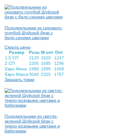
Пододеяльники из серовато-
голубой Шуйской бязи с
бело-синими цветами
Скрыть цены
Раз­мер
Розн.
М-опт
Опт
1.5 СП
2120
1620
1247
2 СП
2205
1685
1296
Евро Мини
2480
1895
1458
Евро Макси
3040
2325
1787
Заказать товар
Пододеяльники из светло-
зеленой Шуйской бязи с
темно-розовыми цветами и
бабочками