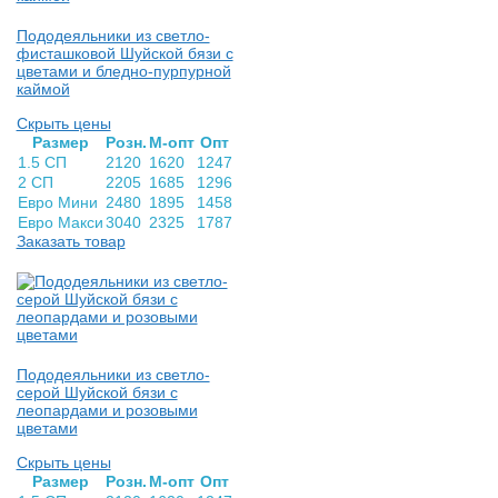
Пододеяльники из светло-
фисташковой Шуйской бязи с
цветами и бледно-пурпурной
каймой
Скрыть цены
Раз­мер
Розн.
М-опт
Опт
1.5 СП
2120
1620
1247
2 СП
2205
1685
1296
Евро Мини
2480
1895
1458
Евро Макси
3040
2325
1787
Заказать товар
Пододеяльники из светло-
серой Шуйской бязи с
леопардами и розовыми
цветами
Скрыть цены
Раз­мер
Розн.
М-опт
Опт