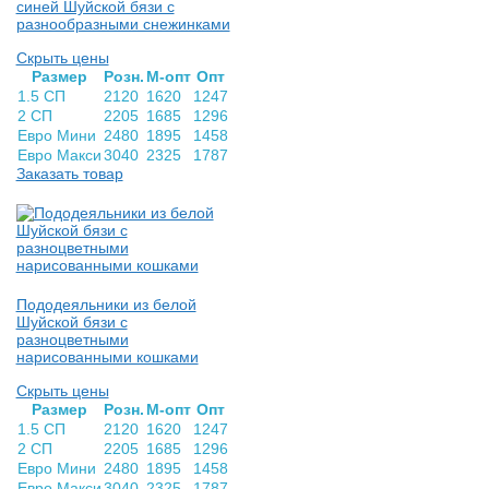
синей Шуйской бязи с
разнообразными снежинками
Скрыть цены
Раз­мер
Розн.
М-опт
Опт
1.5 СП
2120
1620
1247
2 СП
2205
1685
1296
Евро Мини
2480
1895
1458
Евро Макси
3040
2325
1787
Заказать товар
Пододеяльники из белой
Шуйской бязи с
разноцветными
нарисованными кошками
Скрыть цены
Раз­мер
Розн.
М-опт
Опт
1.5 СП
2120
1620
1247
2 СП
2205
1685
1296
Евро Мини
2480
1895
1458
Евро Макси
3040
2325
1787