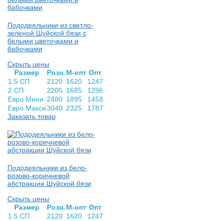
Пододеяльники из светло-
зеленой Шуйской бязи с
белыми цветочками и
бабочками
Скрыть цены
Раз­мер
Розн.
М-опт
Опт
1.5 СП
2120
1620
1247
2 СП
2205
1685
1296
Евро Мини
2480
1895
1458
Евро Макси
3040
2325
1787
Заказать товар
Пододеяльники из бело-
розово-коричневой
абстракции Шуйской бязи
Скрыть цены
Раз­мер
Розн.
М-опт
Опт
1.5 СП
2120
1620
1247