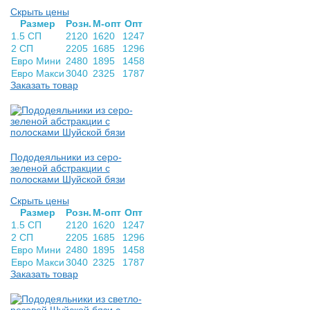
Скрыть цены
Раз­мер
Розн.
М-опт
Опт
1.5 СП
2120
1620
1247
2 СП
2205
1685
1296
Евро Мини
2480
1895
1458
Евро Макси
3040
2325
1787
Заказать товар
Пододеяльники из серо-
зеленой абстракции с
полосками Шуйской бязи
Скрыть цены
Раз­мер
Розн.
М-опт
Опт
1.5 СП
2120
1620
1247
2 СП
2205
1685
1296
Евро Мини
2480
1895
1458
Евро Макси
3040
2325
1787
Заказать товар