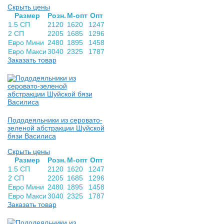
Скрыть цены
Раз­мер
Розн.
М-опт
Опт
1.5 СП
2120
1620
1247
2 СП
2205
1685
1296
Евро Мини
2480
1895
1458
Евро Макси
3040
2325
1787
Заказать товар
Пододеяльники из серовато-
зеленой абстракции Шуйской
бязи Василиса
Скрыть цены
Раз­мер
Розн.
М-опт
Опт
1.5 СП
2120
1620
1247
2 СП
2205
1685
1296
Евро Мини
2480
1895
1458
Евро Макси
3040
2325
1787
Заказать товар