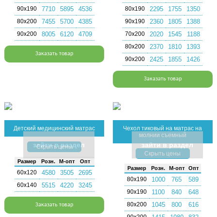
90х190
7710
5895
4536
80х190
2295
1755
1350
80х200
7455
5700
4385
90х190
2360
1805
1388
90х200
8005
6120
4709
70х200
2020
1545
1188
80х200
2370
1810
1393
Заказать товар
90х200
2425
1855
1426
Заказать товар
Детский медицинский матрас
Чехол тиковый на матрас на
молнии съемный
зайти в раздел
зайти в раздел
Скрыть цены
Скрыть цены
Раз­мер
Розн.
М-опт
Опт
Раз­мер
Розн.
М-опт
Опт
60х120
4580
3505
2695
80х190
1000
765
589
60х140
5515
4220
3245
90х190
1100
840
648
80х200
1045
800
616
Заказать товар