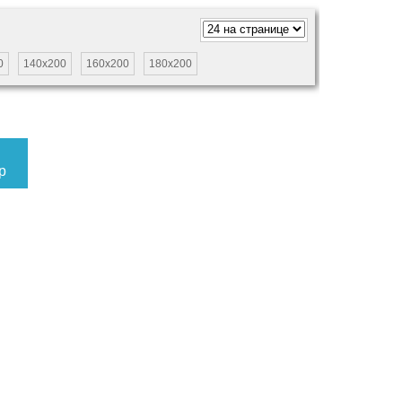
0
140х200
160х200
180х200
н
р