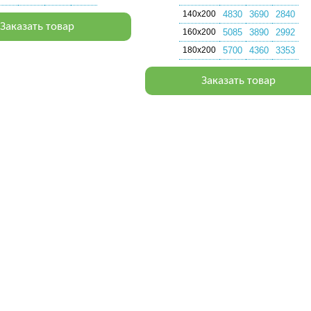
140х200
4830
3690
2840
Заказать товар
160х200
5085
3890
2992
180х200
5700
4360
3353
Заказать товар