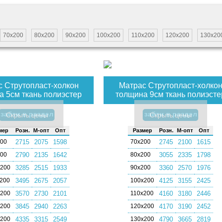
70х200
80х200
90х200
100х200
110х200
120х200
130х20
 Струтопласт-холкон
Матрас Струтопласт-холко
а 5см ткань полиэстер
толщина 9см ткань полиэсте
зайти в раздел
зайти в раздел
Скрыть цены
Скрыть цены
мер
Розн.
М-опт
Опт
Раз­мер
Розн.
М-опт
Опт
200
2715
2075
1598
70х200
2745
2100
1615
200
2790
2135
1642
80х200
3055
2335
1798
х200
3285
2515
1933
90х200
3360
2570
1976
200
3495
2675
2057
100х200
4125
3155
2425
х200
3570
2730
2101
110х200
4160
3180
2446
х200
3845
2940
2263
120х200
4170
3190
2452
х200
4335
3315
2549
130х200
4790
3665
2819