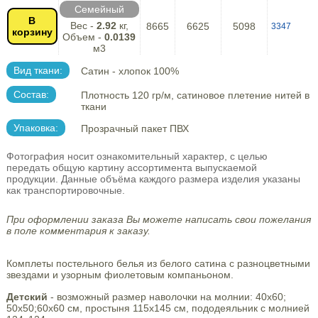
Семейный
В
Вес -
2.92
кг,
8665
6625
5098
3347
корзину
Объем -
0.0139
м3
Вид ткани:
Сатин - хлопок 100%
Состав:
Плотность 120 гр/м, сатиновое плетение нитей в
ткани
Упаковка:
Прозрачный пакет ПВХ
Фотография носит ознакомительный характер, с целью
передать общую картину ассортимента выпускаемой
продукции. Данные объёма каждого размера изделия указаны
как транспортировочные.
При оформлении заказа Вы можете написать свои пожелания
в поле комментария к заказу.
Комплеты постельного белья из белого сатина с разноцветными
звездами и узорным фиолетовым компаньоном.
Детский
- возможный размер наволочки на молнии: 40х60;
50х50;60х60 см, простыня 115х145 см, пододеяльник с молнией