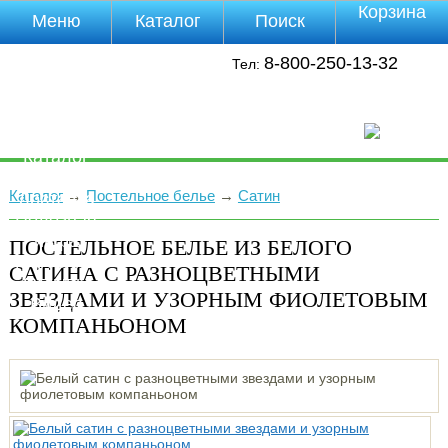
Корзина
Меню
Каталог
Поиск
Уцененные
8-800-250-13-32
Тел:
товары
О компании
Контакты
Прайс-лист
Каталог
Оплата
Каталог
→
Постельное белье
→
Сатин
Доставка
Полезная
инфа
ПОСТЕЛЬНОЕ БЕЛЬЕ ИЗ БЕЛОГО
Магазины
САТИНА С РАЗНОЦВЕТНЫМИ
Отзывы
ЗВЕЗДАМИ И УЗОРНЫМ ФИОЛЕТОВЫМ
Видео
КОМПАНЬОНОМ