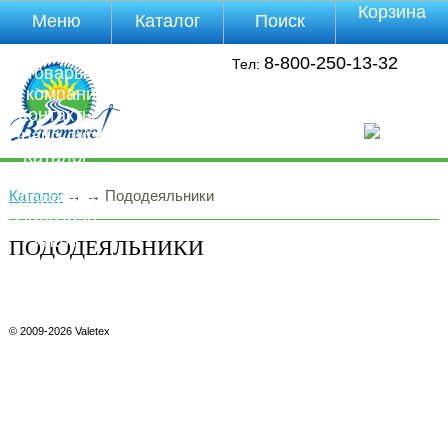
Корзина
Меню
Каталог
Поиск
Уцененные
8-800-250-13-32
Тел:
товары
О компании
Контакты
Прайс-лист
Каталог
Оплата
Каталог
→
→
Пододеяльники
Доставка
Полезная
инфа
ПОДОДЕЯЛЬНИКИ
Магазины
Отзывы
Видео
© 2009-2026 Valetex