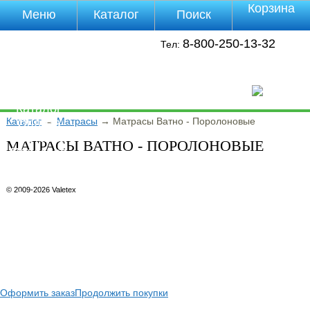
Корзина
Меню
Каталог
Поиск
Уцененные
8-800-250-13-32
Тел:
товары
О компании
Контакты
Прайс-лист
Каталог
Каталог
→
Матрасы
→
Матрасы Ватно - Поролоновые
Оплата
Доставка
МАТРАСЫ ВАТНО - ПОРОЛОНОВЫЕ
Полезная
инфа
Магазины
© 2009-2026 Valetex
Отзывы
Видео
Оформить заказ
Продолжить покупки