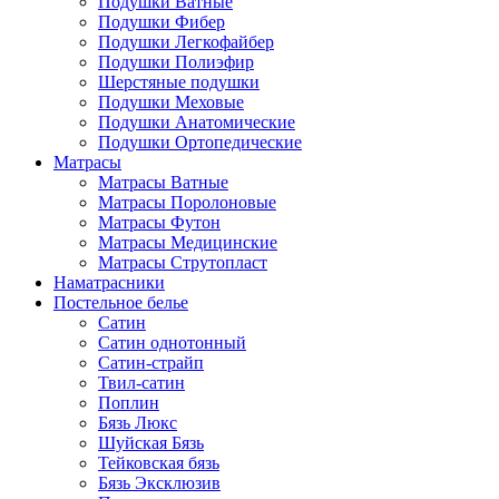
Подушки Ватные
Подушки Фибер
Подушки Легкофайбер
Подушки Полиэфир
Шерстяные подушки
Подушки Меховые
Подушки Анатомические
Подушки Ортопедические
Матрасы
Матрасы Ватные
Матрасы Поролоновые
Матрасы Футон
Матрасы Медицинские
Матрасы Струтопласт
Наматрасники
Постельное белье
Сатин
Сатин однотонный
Сатин-страйп
Твил-сатин
Поплин
Бязь Люкс
Шуйская Бязь
Тейковская бязь
Бязь Эксклюзив