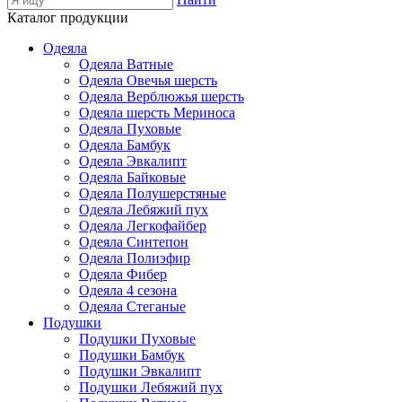
Каталог продукции
Одеяла
Одеяла Ватные
Одеяла Овечья шерсть
Одеяла Верблюжья шерсть
Одеяла шерсть Мериноса
Одеяла Пуховые
Одеяла Бамбук
Одеяла Эвкалипт
Одеяла Байковые
Одеяла Полушерстяные
Одеяла Лебяжий пух
Одеяла Легкофайбер
Одеяла Синтепон
Одеяла Полиэфир
Одеяла Фибер
Одеяла 4 сезона
Одеяла Стеганые
Подушки
Подушки Пуховые
Подушки Бамбук
Подушки Эвкалипт
Подушки Лебяжий пух