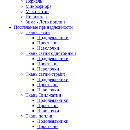
Перкаль
Микрофибра
Мако-сатин
Полиэстер
Зима - Лето поплин
Постельные принадлежности
Ткань сатин
Пододеяльники
Простыни
Наволочки
Ткань сатин однотонный
Пододеяльники
Простыни
Наволочки
Ткань сатин-страйп
Пододеяльники
Простыни
Наволочки
Ткань Твил-сатин
Пододеяльники
Простыни
Наволочки
Ткань поплин
Пододеяльники
Простыни