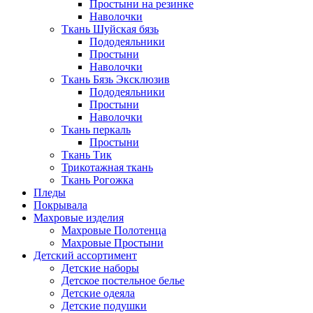
Простыни на резинке
Наволочки
Ткань Шуйская бязь
Пододеяльники
Простыни
Наволочки
Ткань Бязь Эксклюзив
Пододеяльники
Простыни
Наволочки
Ткань перкаль
Простыни
Ткань Тик
Трикотажная ткань
Ткань Рогожка
Пледы
Покрывала
Махровые изделия
Махровые Полотенца
Махровые Простыни
Детский ассортимент
Детские наборы
Детское постельное белье
Детские одеяла
Детские подушки