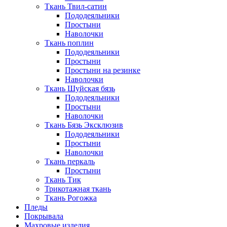
Ткань Твил-сатин
Пододеяльники
Простыни
Наволочки
Ткань поплин
Пододеяльники
Простыни
Простыни на резинке
Наволочки
Ткань Шуйская бязь
Пододеяльники
Простыни
Наволочки
Ткань Бязь Эксклюзив
Пододеяльники
Простыни
Наволочки
Ткань перкаль
Простыни
Ткань Тик
Трикотажная ткань
Ткань Рогожка
Пледы
Покрывала
Махровые изделия