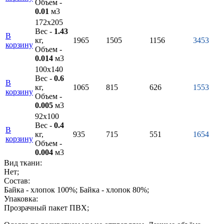
Объем -
0.01
м3
172х205
Вес -
1.43
В
кг,
1965
1505
1156
3453
корзину
Объем -
0.014
м3
100х140
Вес -
0.6
В
кг,
1065
815
626
1553
корзину
Объем -
0.005
м3
92х100
Вес -
0.4
В
кг,
935
715
551
1654
корзину
Объем -
0.004
м3
Вид ткани:
Нет;
Состав:
Байка - хлопок 100%; Байка - хлопок 80%;
Упаковка:
Прозрачный пакет ПВХ;