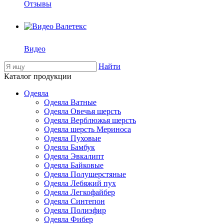
Отзывы
Видео
Найти
Каталог продукции
Одеяла
Одеяла Ватные
Одеяла Овечья шерсть
Одеяла Верблюжья шерсть
Одеяла шерсть Мериноса
Одеяла Пуховые
Одеяла Бамбук
Одеяла Эвкалипт
Одеяла Байковые
Одеяла Полушерстяные
Одеяла Лебяжий пух
Одеяла Легкофайбер
Одеяла Синтепон
Одеяла Полиэфир
Одеяла Фибер