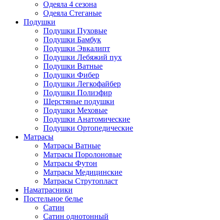
Одеяла 4 сезона
Одеяла Стеганые
Подушки
Подушки Пуховые
Подушки Бамбук
Подушки Эвкалипт
Подушки Лебяжий пух
Подушки Ватные
Подушки Фибер
Подушки Легкофайбер
Подушки Полиэфир
Шерстяные подушки
Подушки Меховые
Подушки Анатомические
Подушки Ортопедические
Матрасы
Матрасы Ватные
Матрасы Поролоновые
Матрасы Футон
Матрасы Медицинские
Матрасы Струтопласт
Наматрасники
Постельное белье
Сатин
Сатин однотонный