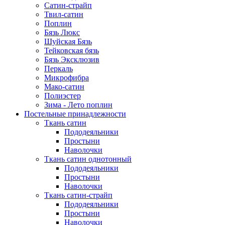
Сатин-страйп
Твил-сатин
Поплин
Бязь Люкс
Шуйская Бязь
Тейковская бязь
Бязь Эксклюзив
Перкаль
Микрофибра
Мако-сатин
Полиэстер
Зима - Лето поплин
Постельные принадлежности
Ткань сатин
Пододеяльники
Простыни
Наволочки
Ткань сатин однотонный
Пододеяльники
Простыни
Наволочки
Ткань сатин-страйп
Пододеяльники
Простыни
Наволочки