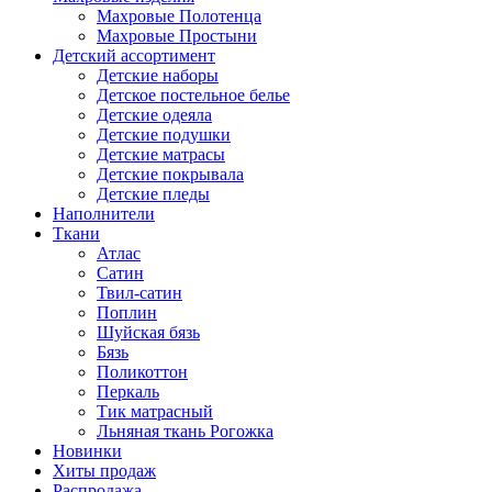
Махровые Полотенца
Махровые Простыни
Детский ассортимент
Детские наборы
Детское постельное белье
Детские одеяла
Детские подушки
Детские матрасы
Детские покрывала
Детские пледы
Наполнители
Ткани
Атлас
Сатин
Твил-сатин
Поплин
Шуйская бязь
Бязь
Поликоттон
Перкаль
Тик матрасный
Льняная ткань Рогожка
Новинки
Хиты продаж
Распродажа