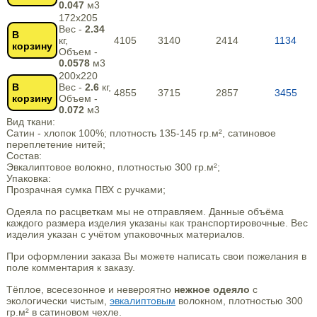
0.047
м3
172х205
Вес -
2.34
В
кг,
4105
3140
2414
1134
корзину
Объем -
0.0578
м3
200х220
В
Вес -
2.6
кг,
4855
3715
2857
3455
корзину
Объем -
0.072
м3
Вид ткани:
Сатин - хлопок 100%; плотность 135-145 гр.м², сатиновое
переплетение нитей;
Состав:
Эвкалиптовое волокно, плотностью 300 гр.м²;
Упаковка:
Прозрачная сумка ПВХ с ручками;
Одеяла по расцветкам мы не отправляем. Данные объёма
каждого размера изделия указаны как транспортировочные. Вес
изделия указан с учётом упаковочных материалов.
При оформлении заказа Вы можете написать свои пожелания в
поле комментария к заказу.
Тёплое, всесезонное и невероятно
нежное одеяло
с
экологически чистым,
эвкалиптовым
волокном, плотностью 300
гр.м² в сатиновом чехле.