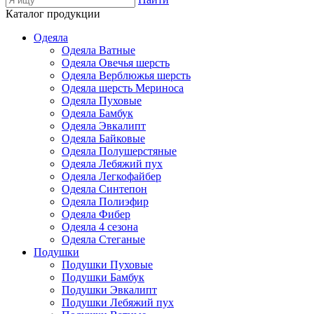
Каталог продукции
Одеяла
Одеяла Ватные
Одеяла Овечья шерсть
Одеяла Верблюжья шерсть
Одеяла шерсть Мериноса
Одеяла Пуховые
Одеяла Бамбук
Одеяла Эвкалипт
Одеяла Байковые
Одеяла Полушерстяные
Одеяла Лебяжий пух
Одеяла Легкофайбер
Одеяла Синтепон
Одеяла Полиэфир
Одеяла Фибер
Одеяла 4 сезона
Одеяла Стеганые
Подушки
Подушки Пуховые
Подушки Бамбук
Подушки Эвкалипт
Подушки Лебяжий пух