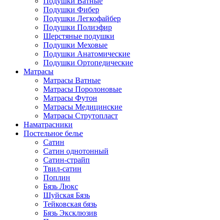
Подушки Ватные
Подушки Фибер
Подушки Легкофайбер
Подушки Полиэфир
Шерстяные подушки
Подушки Меховые
Подушки Анатомические
Подушки Ортопедические
Матрасы
Матрасы Ватные
Матрасы Поролоновые
Матрасы Футон
Матрасы Медицинские
Матрасы Струтопласт
Наматрасники
Постельное белье
Сатин
Сатин однотонный
Сатин-страйп
Твил-сатин
Поплин
Бязь Люкс
Шуйская Бязь
Тейковская бязь
Бязь Эксклюзив