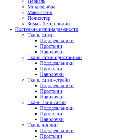
Перкаль
Микрофибра
Мако-сатин
Полиэстер
Зима - Лето поплин
Постельные принадлежности
Ткань сатин
Пододеяльники
Простыни
Наволочки
Ткань сатин однотонный
Пододеяльники
Простыни
Наволочки
Ткань сатин-страйп
Пододеяльники
Простыни
Наволочки
Ткань Твил-сатин
Пододеяльники
Простыни
Наволочки
Ткань поплин
Пододеяльники
Простыни