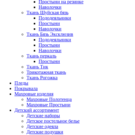
Простыни на резинке
Наволочки
Ткань Шуйская бязь
Пододеяльники
Простыни
Наволочки
Ткань Бязь Эксклюзив
Пододеяльники
Простыни
Наволочки
Ткань перкаль
Простыни
Ткань Тик
Трикотажная ткань
Ткань Рогожка
Пледы
Покрывала
Махровые изделия
Махровые Полотенца
Махровые Простыни
Детский ассортимент
Детские наборы
Детское постельное белье
Детские одеяла
Детские подушки