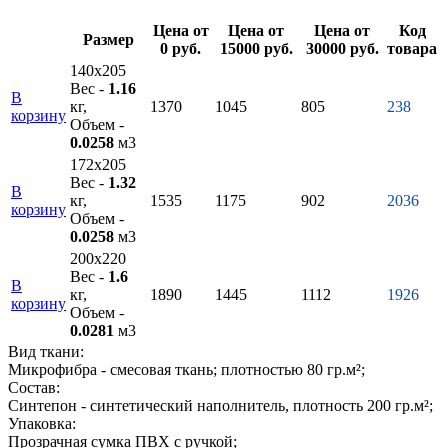
Цена от
Цена от
Цена от
Код
Размер
0 руб.
15000 руб.
30000 руб.
товара
140х205
Вес -
1.16
В
кг,
1370
1045
805
238
корзину
Объем -
0.0258
м3
172х205
Вес -
1.32
В
кг,
1535
1175
902
2036
корзину
Объем -
0.0258
м3
200х220
Вес -
1.6
В
кг,
1890
1445
1112
1926
корзину
Объем -
0.0281
м3
Вид ткани:
Микрофибра - смесовая ткань; плотностью 80 гр.м²;
Состав:
Синтепон - синтетический наполнитель, плотность 200 гр.м²;
Упаковка:
Прозрачная сумка ПВХ с ручкой;