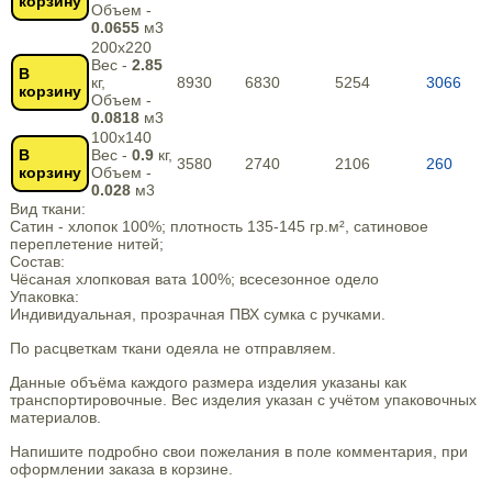
корзину
Объем -
0.0655
м3
200х220
Вес -
2.85
В
кг,
8930
6830
5254
3066
корзину
Объем -
0.0818
м3
100х140
В
Вес -
0.9
кг,
3580
2740
2106
260
корзину
Объем -
0.028
м3
Вид ткани:
Сатин - хлопок 100%; плотность 135-145 гр.м², сатиновое
переплетение нитей;
Состав:
Чёсаная хлопковая вата 100%; всесезонное одело
Упаковка:
Индивидуальная, прозрачная ПВХ сумка с ручками.
По расцветкам ткани одеяла не отправляем.
Данные объёма каждого размера изделия указаны как
транспортировочные. Вес изделия указан с учётом упаковочных
материалов.
Напишите подробно свои пожелания в поле комментария, при
оформлении заказа в корзине.