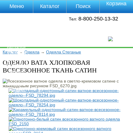
Корзина
Меню
Каталог
Поиск
Уцененные
8-800-250-13-32
Тел:
товары
О компании
Контакты
Прайс-лист
Каталог
Каталог
→
Одеяла
→
Одеяла Стеганые
Оплата
Доставка
ОДЕЯЛО ВАТА ХЛОПКОВАЯ
Полезная
ВСЕСЕЗОННОЕ ТКАНЬ САТИН
инфа
Магазины
Отзывы
Видео