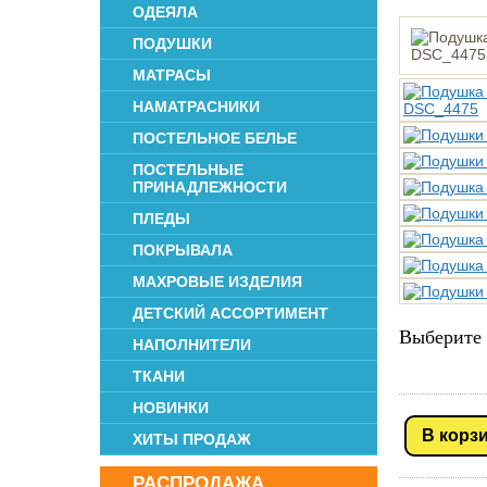
ОДЕЯЛА
ПОДУШКИ
МАТРАСЫ
НАМАТРАСНИКИ
ПОСТЕЛЬНОЕ БЕЛЬЕ
ПОСТЕЛЬНЫЕ
ПРИНАДЛЕЖНОСТИ
ПЛЕДЫ
ПОКРЫВАЛА
МАХРОВЫЕ ИЗДЕЛИЯ
ДЕТСКИЙ АССОРТИМЕНТ
Выберите 
НАПОЛНИТЕЛИ
ТКАНИ
НОВИНКИ
В корз
ХИТЫ ПРОДАЖ
РАСПРОДАЖА