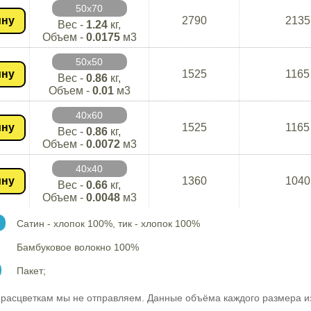
50х70
ину
2790
2135
Вес -
1.24
кг,
Объем -
0.0175
м3
50х50
ину
1525
1165
Вес -
0.86
кг,
Объем -
0.01
м3
40х60
ину
1525
1165
Вес -
0.86
кг,
Объем -
0.0072
м3
40х40
ину
1360
1040
Вес -
0.66
кг,
Объем -
0.0048
м3
Сатин - хлопок 100%, тик - хлопок 100%
Бамбуковое волокно 100%
Пакет;
расцветкам мы не отправляем. Данные объёма каждого размера и