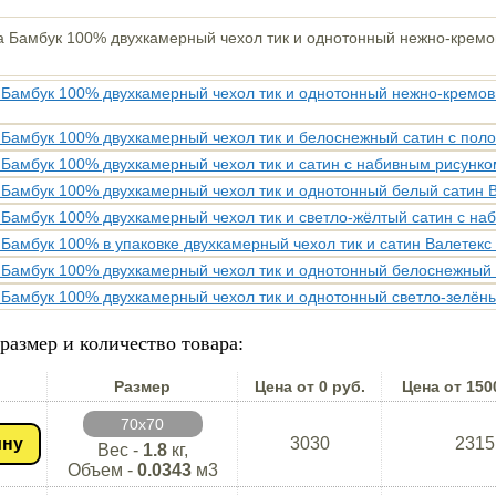
размер и количество товара:
Размер
Цена от 0 руб.
Цена от 150
70х70
ину
3030
2315
Вес -
1.8
кг,
Объем -
0.0343
м3