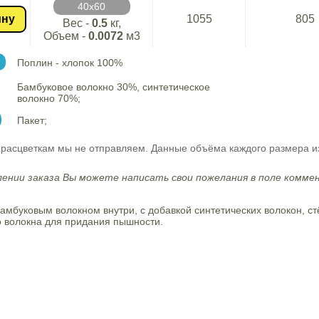
40х60
ину
1055
805
Вес -
0.5
кг,
Объем -
0.0072
м3
Поплин - хлопок 100%
Бамбуковое волокно 30%, синтетическое
волокно 70%;
Пакет;
расцветкам мы не отправляем. Данные объёма каждого размера и
ении заказа Вы можете написать свои пожелания в поле коммен
амбуковым волокном внутри, с добавкой синтетических волокон, с
о волокна для придания пышности.