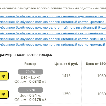
размер и количество товара:
Размер
Цена от 0 руб.
Цена от 150
70х70
ину
1415
1080
Вес -
1.5
кг,
Объем -
0.0343
м3
50х70
ину
1350
1030
Вес -
0.84
кг,
Объем -
0.0175
м3