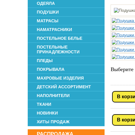
ОДЕЯЛА
ПОДУШКИ
МАТРАСЫ
НАМАТРАСНИКИ
ПОСТЕЛЬНОЕ БЕЛЬЕ
ПОСТЕЛЬНЫЕ
ПРИНАДЛЕЖНОСТИ
ПЛЕДЫ
Выберите 
ПОКРЫВАЛА
МАХРОВЫЕ ИЗДЕЛИЯ
ДЕТСКИЙ АССОРТИМЕНТ
НАПОЛНИТЕЛИ
В корз
ТКАНИ
НОВИНКИ
В корз
ХИТЫ ПРОДАЖ
РАСПРОДАЖА