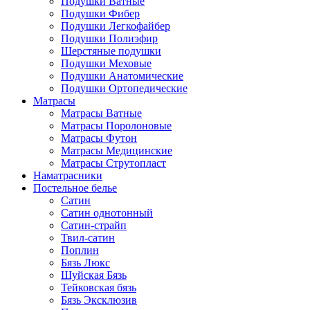
Подушки Ватные
Подушки Фибер
Подушки Легкофайбер
Подушки Полиэфир
Шерстяные подушки
Подушки Меховые
Подушки Анатомические
Подушки Ортопедические
Матрасы
Матрасы Ватные
Матрасы Поролоновые
Матрасы Футон
Матрасы Медицинские
Матрасы Струтопласт
Наматрасники
Постельное белье
Сатин
Сатин однотонный
Сатин-страйп
Твил-сатин
Поплин
Бязь Люкс
Шуйская Бязь
Тейковская бязь
Бязь Эксклюзив