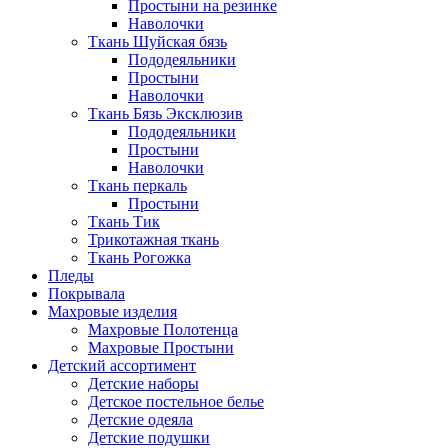
Простыни на резинке
Наволочки
Ткань Шуйская бязь
Пододеяльники
Простыни
Наволочки
Ткань Бязь Эксклюзив
Пододеяльники
Простыни
Наволочки
Ткань перкаль
Простыни
Ткань Тик
Трикотажная ткань
Ткань Рогожка
Пледы
Покрывала
Махровые изделия
Махровые Полотенца
Махровые Простыни
Детский ассортимент
Детские наборы
Детское постельное белье
Детские одеяла
Детские подушки