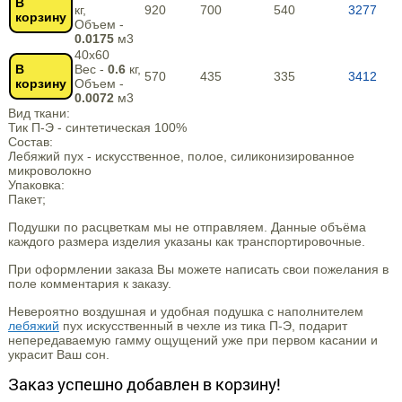
В
кг,
920
700
540
3277
корзину
Объем -
0.0175
м3
40х60
В
Вес -
0.6
кг,
570
435
335
3412
корзину
Объем -
0.0072
м3
Вид ткани:
Тик П-Э - синтетическая 100%
Состав:
Лебяжий пух - искусственное, полое, силиконизированное
микроволокно
Упаковка:
Пакет;
Подушки по расцветкам мы не отправляем. Данные объёма
каждого размера изделия указаны как транспортировочные.
При оформлении заказа Вы можете написать свои пожелания в
поле комментария к заказу.
Невероятно воздушная и удобная подушка с наполнителем
лебяжий
пух искусственный в чехле из тика П-Э, подарит
непередаваемую гамму ощущений уже при первом касании и
украсит Ваш сон.
Заказ успешно добавлен в корзину!