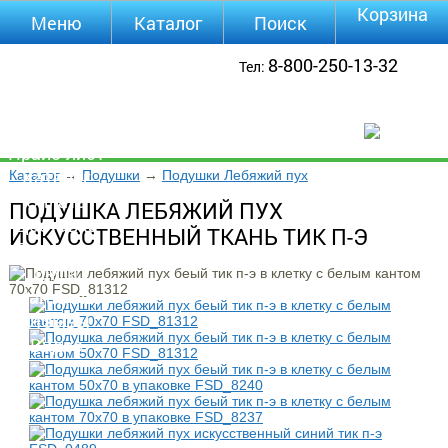
Корзина
Меню
Каталог
Поиск
Уцененные
8-800-250-13-32
Тел:
товары
О компании
Контакты
Прайс-лист
Каталог
Каталог
→
Подушки
→
Подушки Лебяжий пух
Оплата
ПОДУШКА ЛЕБЯЖИЙ ПУХ
Доставка
ИСКУССТВЕННЫЙ ТКАНЬ ТИК П-Э
Полезная
инфа
Магазины
Отзывы
Видео