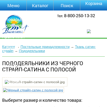
Корзина
Меню
Каталог
Поиск
Уцененные
8-800-250-13-32
Тел:
товары
О компании
Контакты
Прайс-лист
Каталог
Каталог
→
Постельные принадлежности
→
Ткань сатин-
Оплата
страйп
→
Пододеяльники
Доставка
Полезная
ПОДОДЕЯЛЬНИКИ ИЗ ЧЕРНОГО
инфа
СТРАЙП-САТИНА С ПОЛОСОЙ
Магазины
Отзывы
Видео
Выберите размер и количество товара: