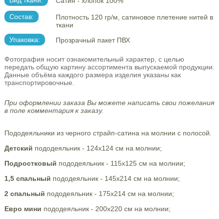
Вид ткани:
Сатин - хлопок 100%
Состав:
Плотность 120 гр/м, сатиновое плетение нитей в
ткани
Упаковка:
Прозрачный пакет ПВХ
Фотография носит ознакомительный характер, с целью
передать общую картину ассортимента выпускаемой продукции.
Данные объёма каждого размера изделия указаны как
транспортировочные.
При оформлении заказа Вы можете написать свои пожелания
в поле комментария к заказу.
Пододеяльники из черного страйп-сатина на молнии с полосой.
Детский
пододеяльник - 124х124 см на молнии;
Подростковый
пододеяльник - 115х125 см на молнии;
1,5 спальный
пододеяльник - 145х214 см на молнии;
2 спальный
пододеяльник - 175х214 см на молнии;
Евро мини
пододеяльник - 200х220 см на молнии;