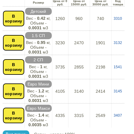
Цена от 0
Цена от
Цена от
Код
Размер
руб.
15000 руб.
30000 руб.
товара
Детский
В
Вес -
0.42
кг,
1260
960
740
3310
корзину
Объем -
0.0031
м3
1.5 СП
В
Вес -
0.95
кг,
3230
2470
1901
3132
корзину
Объем -
0.0031
м3
2 СП
В
Вес -
1
кг,
3735
2855
2198
1541
корзину
Объем -
0.0031
м3
Евро Мини
В
Вес -
1.2
кг,
4105
3140
2414
3145
корзину
Объем -
0.0031
м3
Евро Макси
В
Вес -
1.4
кг,
4335
3315
2549
3407
корзину
Объем -
0.0035
м3