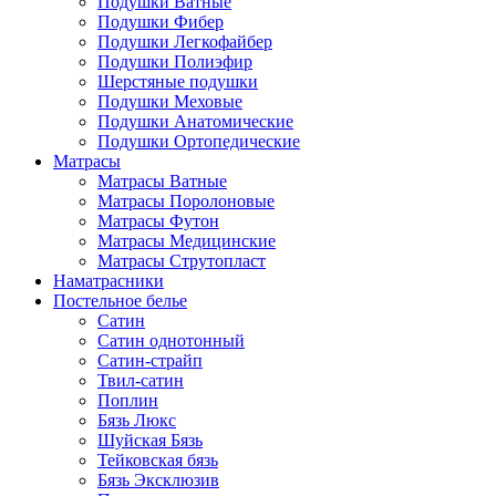
Подушки Ватные
Подушки Фибер
Подушки Легкофайбер
Подушки Полиэфир
Шерстяные подушки
Подушки Меховые
Подушки Анатомические
Подушки Ортопедические
Матрасы
Матрасы Ватные
Матрасы Поролоновые
Матрасы Футон
Матрасы Медицинские
Матрасы Струтопласт
Наматрасники
Постельное белье
Сатин
Сатин однотонный
Сатин-страйп
Твил-сатин
Поплин
Бязь Люкс
Шуйская Бязь
Тейковская бязь
Бязь Эксклюзив