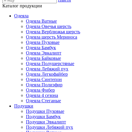
Каталог продукции
Одеяла
Одеяла Ватные
Одеяла Овечья шерсть
Одеяла Верблюжья шерсть
Одеяла шерсть Мериноса
Одеяла Пуховые
Одеяла Бамбук
Одеяла Эвкалипт
Одеяла Байковые
Одеяла Полушерстяные
Одеяла Лебяжий пух
Одеяла Легкофайбер
Одеяла Синтепон
Одеяла Полиэфир
Одеяла Фибер
Одеяла 4 сезона
Одеяла Стеганые
Подушки
Подушки Пуховые
Подушки Бамбук
Подушки Эвкалипт
Подушки Лебяжий пух