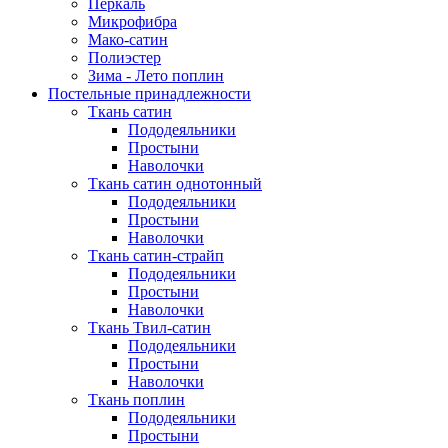
Перкаль
Микрофибра
Мако-сатин
Полиэстер
Зима - Лето поплин
Постельные принадлежности
Ткань сатин
Пододеяльники
Простыни
Наволочки
Ткань сатин однотонный
Пододеяльники
Простыни
Наволочки
Ткань сатин-страйп
Пододеяльники
Простыни
Наволочки
Ткань Твил-сатин
Пододеяльники
Простыни
Наволочки
Ткань поплин
Пододеяльники
Простыни