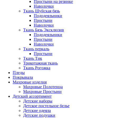
Простыни на резинке
Наволочки
Ткань Шуйская бязь
Пододеяльники
Простыни
Наволочки
Ткань Бязь Эксклюзив
Пододеяльники
Простыни
Наволочки
Ткань перкаль
Простыни
Ткань Тик
Трикотажная ткань
Ткань Рогожка
Пледы
Покрывала
Махровые изделия
Махровые Полотенца
Махровые Простыни
Детский ассортимент
Детские наборы
Детское постельное белье
Детские одеяла
Детские подушки