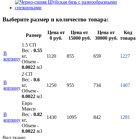
Выберите размер и количество товара:
Цена от
Цена от
Цена от
Код
Размер
0 руб.
15000 руб.
30000 руб.
товара
1.5 СП
Вес -
0.55
В
кг,
1120
855
659
1227
корзину
Объем -
0.0022
м3
2 СП
Вес -
0.6
В
кг,
1250
955
734
1407
корзину
Объем -
0.0022
м3
Евро
Макси
В
Вес -
0.82
1430
1095
842
1281
корзину
кг,
Объем -
0.0022
м3
Вид ткани: