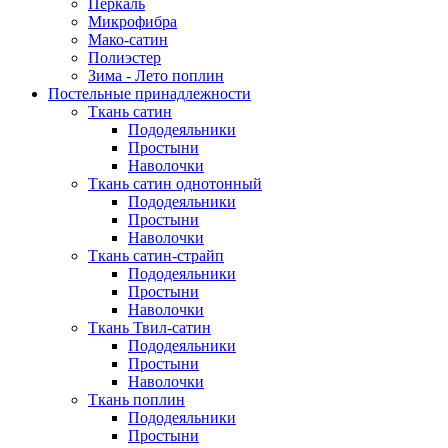
Перкаль
Микрофибра
Мако-сатин
Полиэстер
Зима - Лето поплин
Постельные принадлежности
Ткань сатин
Пододеяльники
Простыни
Наволочки
Ткань сатин однотонный
Пододеяльники
Простыни
Наволочки
Ткань сатин-страйп
Пододеяльники
Простыни
Наволочки
Ткань Твил-сатин
Пододеяльники
Простыни
Наволочки
Ткань поплин
Пододеяльники
Простыни