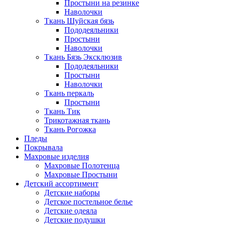
Простыни на резинке
Наволочки
Ткань Шуйская бязь
Пододеяльники
Простыни
Наволочки
Ткань Бязь Эксклюзив
Пододеяльники
Простыни
Наволочки
Ткань перкаль
Простыни
Ткань Тик
Трикотажная ткань
Ткань Рогожка
Пледы
Покрывала
Махровые изделия
Махровые Полотенца
Махровые Простыни
Детский ассортимент
Детские наборы
Детское постельное белье
Детские одеяла
Детские подушки