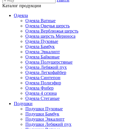
Каталог продукции
Одеяла
Одеяла Ватные
Одеяла Овечья шерсть
Одеяла Верблюжья шерсть
Одеяла шерсть Мериноса
Одеяла Пуховые
Одеяла Бамбук
Одеяла Эвкалипт
Одеяла Байковые
Одеяла Полушерстяные
Одеяла Лебяжий пух
Одеяла Легкофайбер
Одеяла Синтепон
Одеяла Полиэфир
Одеяла Фибер
Одеяла 4 сезона
Одеяла Стеганые
Подушки
Подушки Пуховые
Подушки Бамбук
Подушки Эвкалипт
Подушки Лебяжий пух