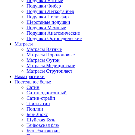
Подушки Ватные
Подушки Фибер
Подушки Легкофайбер
Подушки Полиэфир
Шерстяные подушки
Подушки Меховые
Подушки Анатомические
Подушки Ортопедические
Матрасы
Матрасы Ватные
Матрасы Поролоновые
Матрасы Футон
Матрасы Медицинские
Матрасы Струтопласт
Наматрасники
Постельное белье
Сатин
Сатин однотонный
Сатин-страйп
Твил-сатин
Поплин
Бязь Люкс
Шуйская Бязь
Тейковская бязь
Бязь Эксклюзив